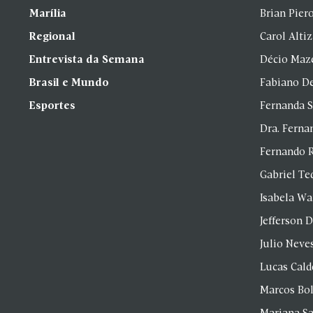
Marília
Brian Pier
Regional
Carol Alti
Entrevista da Semana
Décio Maz
Brasil e Mundo
Fabiano D
Esportes
Fernanda 
Dra. Fern
Fernando 
Gabriel Te
Isabela Wa
Jefferson D
Julio Neve
Lucas Cald
Marcos Bol