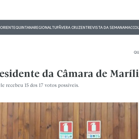
ORIENTE
QUINTANA
REGIONAL
TUPÃ
VERA CRUZ
ENTREVISTA DA SEMANA
MAC
CO
QU
residente da Câmara de Maríl
le recebeu 15 dos 17 votos possíveis.