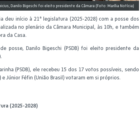
icius, Danilo Bigeschi foi eleito presidente da Câmara (Foto: Marília Notícia)
lia deu início à 21ª legislatura (2025-2028) com a posse dos
realizada no plenário da Câmara Municipal, às 10h, e também
ra da Casa.
e posse, Danilo Bigeschi (PSDB) foi eleito presidente da
.
arinha (PSDB), ele recebeu 15 dos 17 votos possíveis, sendo
e Júnior Féfin (União Brasil) votaram em si próprios.
tura (2025-2028)