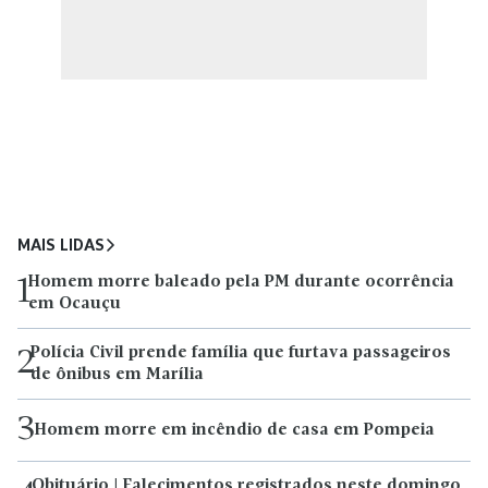
MAIS LIDAS
Homem morre baleado pela PM durante ocorrência
1
em Ocauçu
Polícia Civil prende família que furtava passageiros
2
de ônibus em Marília
3
Homem morre em incêndio de casa em Pompeia
Obituário | Falecimentos registrados neste domingo