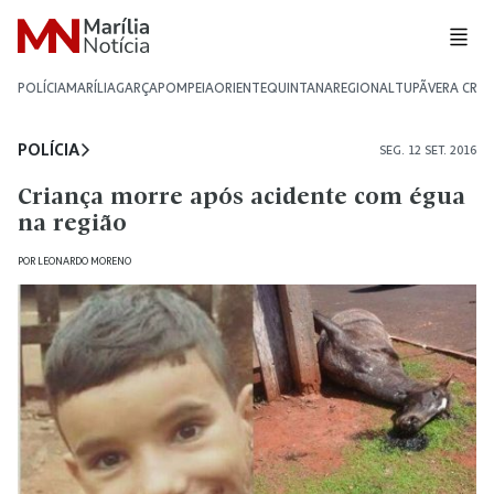
POLÍCIA
MARÍLIA
GARÇA
POMPEIA
ORIENTE
QUINTANA
REGIONAL
TUPÃ
VERA CRU
POLÍCIA
SEG. 12 SET. 2016
Criança morre após acidente com égua
na região
POR
LEONARDO MORENO