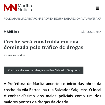
POLÍCIA
MARÍLIA
GARÇA
POMPEIA
ORIENTE
QUINTANA
REGIONAL
TUPÃ
VERA CRU
MARÍLIA
SÁB. 06 SET. 2014
Creche será construída em rua
dominada pelo tráfico de drogas
POR
MARÍLIA NOTÍCIA
Creche está em construção na Rua Salvador Salgueiro
A Prefeitura de Marília anunciou o início das obras da
creche da Vila Barros, na rua Salvador Salgueiro. O local
é conhecidíssimo dos meios policiais como um dos
maiores pontos de drogas da cidade.