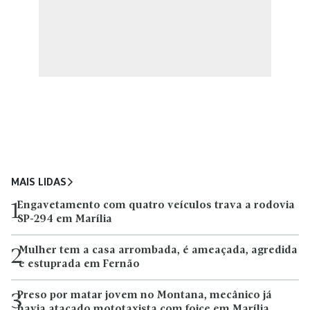
MAIS LIDAS
Engavetamento com quatro veículos trava a rodovia
1
SP-294 em Marília
Mulher tem a casa arrombada, é ameaçada, agredida
2
e estuprada em Fernão
Preso por matar jovem no Montana, mecânico já
3
havia atacado mototaxista com foice em Marília