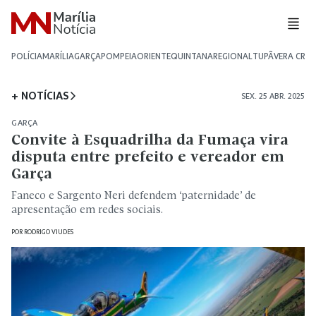
POLÍCIA
MARÍLIA
GARÇA
POMPEIA
ORIENTE
QUINTANA
REGIONAL
TUPÃ
VERA CRU
+ NOTÍCIAS
SEX. 25 ABR. 2025
GARÇA
Convite à Esquadrilha da Fumaça vira
disputa entre prefeito e vereador em
Garça
Faneco e Sargento Neri defendem ‘paternidade’ de
apresentação em redes sociais.
POR
RODRIGO VIUDES