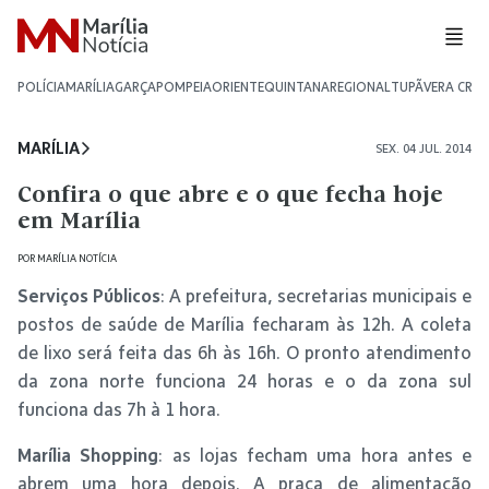
POLÍCIA
MARÍLIA
GARÇA
POMPEIA
ORIENTE
QUINTANA
REGIONAL
TUPÃ
VERA CRU
MARÍLIA
SEX. 04 JUL. 2014
Confira o que abre e o que fecha hoje
em Marília
POR
MARÍLIA NOTÍCIA
Serviços Públicos
: A prefeitura, secretarias municipais e
postos de saúde de Marília fecharam às 12h. A coleta
de lixo será feita das 6h às 16h. O pronto atendimento
da zona norte funciona 24 horas e o da zona sul
funciona das 7h à 1 hora.
Marília Shopping
: as lojas fecham uma hora antes e
abrem uma hora depois. A praça de alimentação