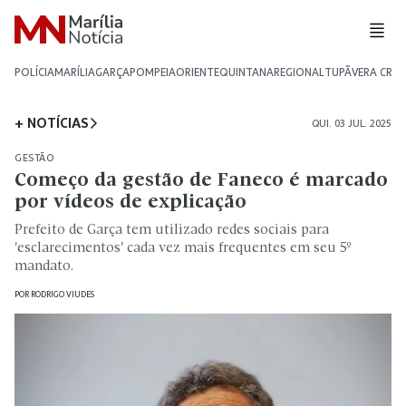
POLÍCIA
MARÍLIA
GARÇA
POMPEIA
ORIENTE
QUINTANA
REGIONAL
TUPÃ
VERA CRU
+ NOTÍCIAS
QUI. 03 JUL. 2025
GESTÃO
Começo da gestão de Faneco é marcado
por vídeos de explicação
Prefeito de Garça tem utilizado redes sociais para
'esclarecimentos' cada vez mais frequentes em seu 5º
mandato.
POR
RODRIGO VIUDES