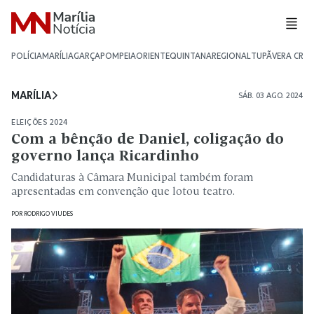
POLÍCIA
MARÍLIA
GARÇA
POMPEIA
ORIENTE
QUINTANA
REGIONAL
TUPÃ
VERA CRU
MARÍLIA
SÁB. 03 AGO. 2024
ELEIÇÕES 2024
Com a bênção de Daniel, coligação do
governo lança Ricardinho
Candidaturas à Câmara Municipal também foram
apresentadas em convenção que lotou teatro.
POR
RODRIGO VIUDES