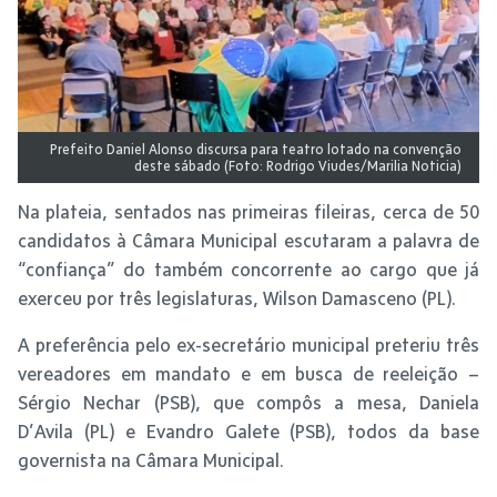
Prefeito Daniel Alonso discursa para teatro lotado na convenção
deste sábado (Foto: Rodrigo Viudes/Marilia Noticia)
Na plateia, sentados nas primeiras fileiras, cerca de 50
candidatos à Câmara Municipal escutaram a palavra de
“confiança” do também concorrente ao cargo que já
exerceu por três legislaturas, Wilson Damasceno (PL).
A preferência pelo ex-secretário municipal preteriu três
vereadores em mandato e em busca de reeleição –
Sérgio Nechar (PSB), que compôs a mesa, Daniela
D’Avila (PL) e Evandro Galete (PSB), todos da base
governista na Câmara Municipal.