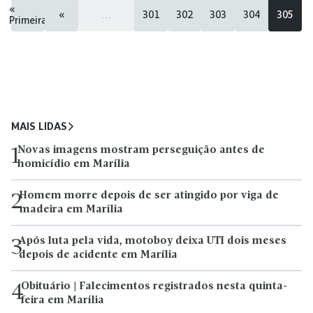
«
«
...
301
302
303
304
305
Primeira
MAIS LIDAS
Novas imagens mostram perseguição antes de
1
homicídio em Marília
Homem morre depois de ser atingido por viga de
2
madeira em Marília
Após luta pela vida, motoboy deixa UTI dois meses
3
depois de acidente em Marília
Obituário | Falecimentos registrados nesta quinta-
4
feira em Marília