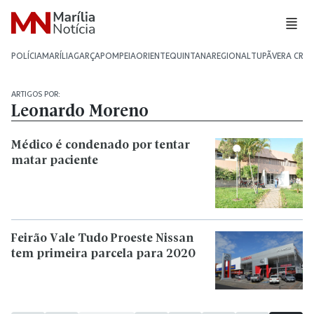
POLÍCIA
MARÍLIA
GARÇA
POMPEIA
ORIENTE
QUINTANA
REGIONAL
TUPÃ
VERA CRU
ARTIGOS POR:
Leonardo Moreno
Médico é condenado por tentar
matar paciente
Feirão Vale Tudo Proeste Nissan
tem primeira parcela para 2020