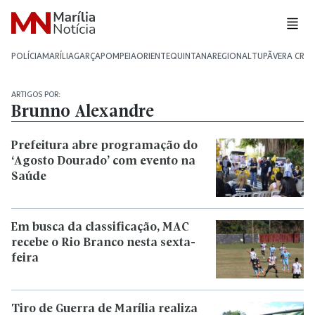
POLÍCIA
MARÍLIA
GARÇA
POMPEIA
ORIENTE
QUINTANA
REGIONAL
TUPÃ
VERA CRU
ARTIGOS POR:
Brunno Alexandre
Prefeitura abre programação do
‘Agosto Dourado’ com evento na
Saúde
Em busca da classificação, MAC
recebe o Rio Branco nesta sexta-
feira
Tiro de Guerra de Marília realiza