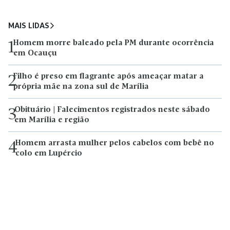
MAIS LIDAS
Homem morre baleado pela PM durante ocorrência
1
em Ocauçu
Filho é preso em flagrante após ameaçar matar a
2
própria mãe na zona sul de Marília
Obituário | Falecimentos registrados neste sábado
3
em Marília e região
Homem arrasta mulher pelos cabelos com bebê no
4
colo em Lupércio