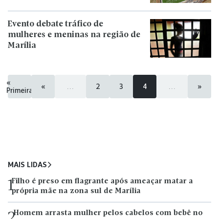
Evento debate tráfico de
mulheres e meninas na região de
Marília
«
«
...
2
3
4
...
»
Primeira
MAIS LIDAS
Filho é preso em flagrante após ameaçar matar a
1
própria mãe na zona sul de Marília
Homem arrasta mulher pelos cabelos com bebê no
2