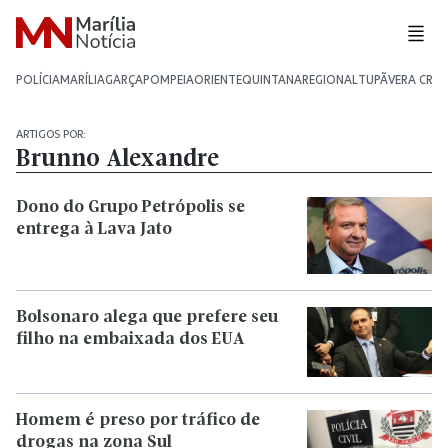
POLÍCIA
MARÍLIA
GARÇA
POMPEIA
ORIENTE
QUINTANA
REGIONAL
TUPÃ
VERA CRU
ARTIGOS POR:
Brunno Alexandre
Dono do Grupo Petrópolis se
entrega à Lava Jato
Bolsonaro alega que prefere seu
filho na embaixada dos EUA
Homem é preso por tráfico de
drogas na zona Sul