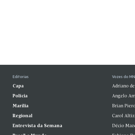
Editorias
Vozes do M
Capa
Adriano de
Polícia
Angelo Am
Marília
Brian Pier
Regional
Carol Alti
Entrevista da Semana
Décio Maz