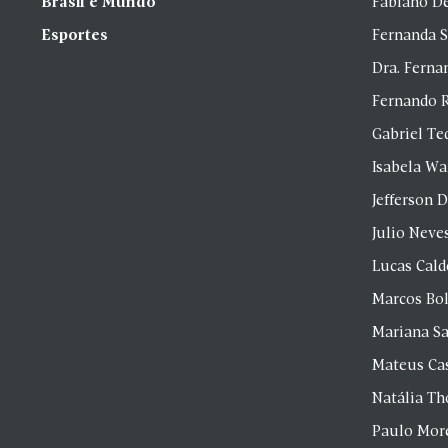
Brasil e Mundo
Fabiano D
Esportes
Fernanda 
Dra. Fern
Fernando 
Gabriel Te
Isabela Wa
Jefferson D
Julio Neve
Lucas Cald
Marcos Bol
Mariana S
Mateus Ca
Natália T
Paulo Mor