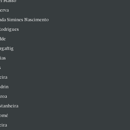
el Masso
Serva
anda Simines Nascimento
Rodrigues
dde
rgaftig
ias
s
eira
drin
aroa
stanheira
homé
eira