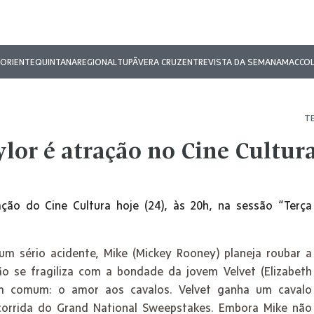
ORIENTE
QUINTANA
REGIONAL
TUPÃ
VERA CRUZ
ENTREVISTA DA SEMANA
MAC
CO
TE
ylor é atração no Cine Cultur
ção do Cine Cultura hoje (24), às 20h, na sessão “Terça
m sério acidente, Mike (Mickey Rooney) planeja roubar a
 se fragiliza com a bondade da jovem Velvet (Elizabeth
em comum: o amor aos cavalos. Velvet ganha um cavalo
a corrida do Grand National Sweepstakes. Embora Mike não