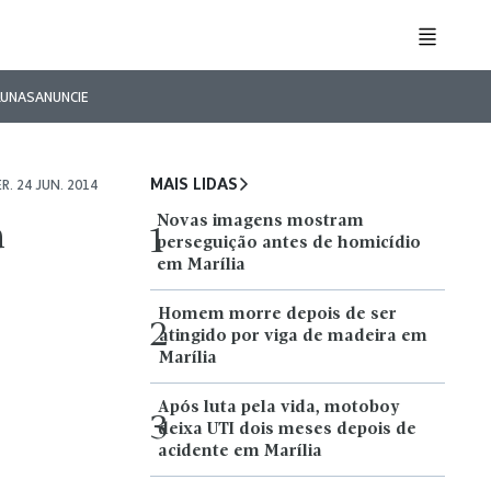
LUNAS
ANUNCIE
MAIS LIDAS
R. 24 JUN. 2014
Novas imagens mostram
a
1
perseguição antes de homicídio
em Marília
Homem morre depois de ser
2
atingido por viga de madeira em
Marília
Após luta pela vida, motoboy
3
deixa UTI dois meses depois de
acidente em Marília