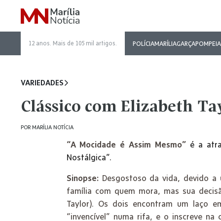
12 anos. Mais de 105 mil artigos.
POLÍCIA
MARÍLIA
GARÇA
POMPEIA
VARIEDADES
Clássico com Elizabeth Ta
POR
MARÍLIA NOTÍCIA
“A Mocidade é Assim Mesmo”
é a atra
Nostálgica”.
Sinopse:
Desgostoso da vida, devido a u
família com quem mora, mas sua decisão
Taylor). Os dois encontram um laço 
“invencível” numa rifa, e o inscreve n