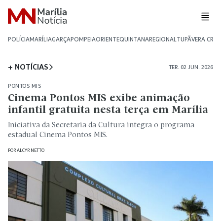
POLÍCIA
MARÍLIA
GARÇA
POMPEIA
ORIENTE
QUINTANA
REGIONAL
TUPÃ
VERA CRU
+ NOTÍCIAS
TER. 02 JUN. 2026
PONTOS MIS
Cinema Pontos MIS exibe animação
infantil gratuita nesta terça em Marília
Iniciativa da Secretaria da Cultura integra o programa
estadual Cinema Pontos MIS.
POR
ALCYR NETTO