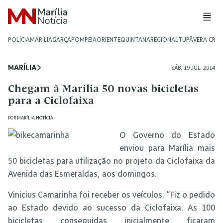
POLÍCIA
MARÍLIA
GARÇA
POMPEIA
ORIENTE
QUINTANA
REGIONAL
TUPÃ
VERA CRU
MARÍLIA
SÁB. 19 JUL. 2014
Chegam à Marília 50 novas bicicletas
para a Ciclofaixa
POR
MARÍLIA NOTÍCIA
O Governo do Estado
enviou para Marília mais
50 bicicletas para utilização no projeto da Ciclofaixa da
Avenida das Esmeraldas, aos domingos.
Vinicius Camarinha foi receber os veículos. “Fiz o pedido
ao Estado devido ao sucesso da Ciclofaixa. As 100
bicicletas conseguidas inicialmente ficaram