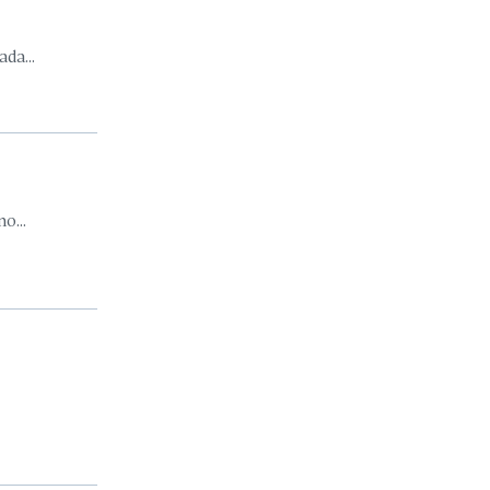
da...
o...