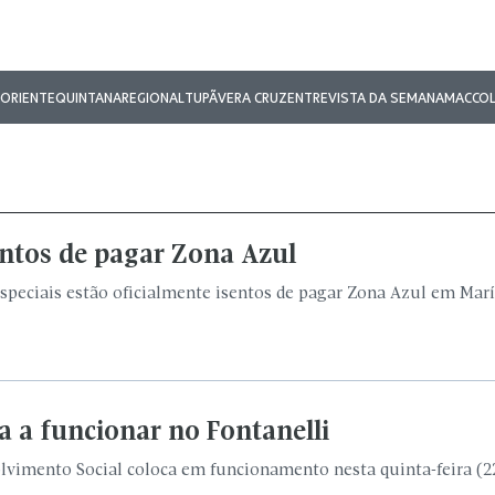
ORIENTE
QUINTANA
REGIONAL
TUPÃ
VERA CRUZ
ENTREVISTA DA SEMANA
MAC
CO
sentos de pagar Zona Azul
especiais estão oficialmente isentos de pagar Zona Azul em Marí
a a funcionar no Fontanelli
lvimento Social coloca em funcionamento nesta quinta-feira (22),