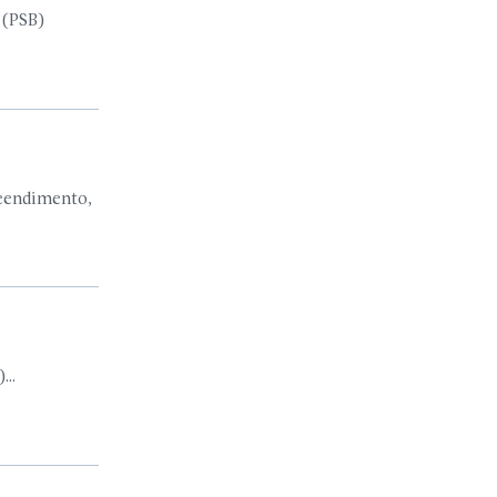
 (PSB)
reendimento,
...