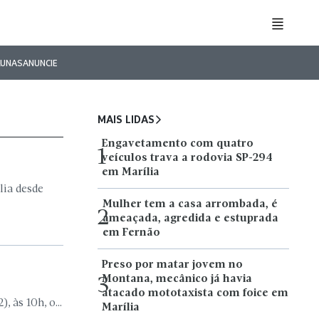
LUNAS
ANUNCIE
MAIS LIDAS
Engavetamento com quatro
1
veículos trava a rodovia SP-294
em Marília
lia desde
Mulher tem a casa arrombada, é
2
ameaçada, agredida e estuprada
em Fernão
Preso por matar jovem no
Montana, mecânico já havia
3
atacado mototaxista com foice em
 às 10h, o...
Marília