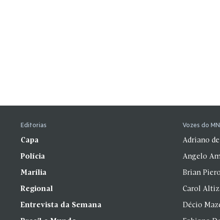
Editorias
Vozes do M
Capa
Adriano de
Polícia
Angelo Am
Marília
Brian Pier
Regional
Carol Alti
Entrevista da Semana
Décio Maz