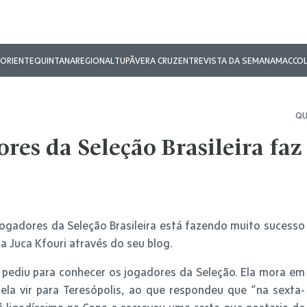
ORIENTE
QUINTANA
REGIONAL
TUPÃ
VERA CRUZ
ENTREVISTA DA SEMANA
MAC
CO
QU
ores da Seleção Brasileira faz
ogadores da Seleção Brasileira está fazendo muito sucesso
sta Juca Kfouri através do seu blog.
 pediu para conhecer os jogadores da Seleção. Ela mora em
l ela vir para Teresópolis, ao que respondeu que “na sexta-