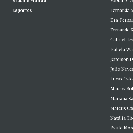
Brasil e Mundo
Fabiano D
Esportes
Fernanda 
Dra. Fern
Fernando 
Gabriel Te
Isabela Wa
Jefferson D
Julio Neve
Lucas Cald
Marcos Bol
Mariana S
Mateus Ca
Natália T
Paulo Mor