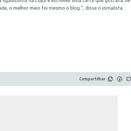
stá ligadíssima na Copa e escreveu uma carta que gostaria de
de, o melhor meio foi mesmo o blog.”, disse o jornalista.
Compartilhar