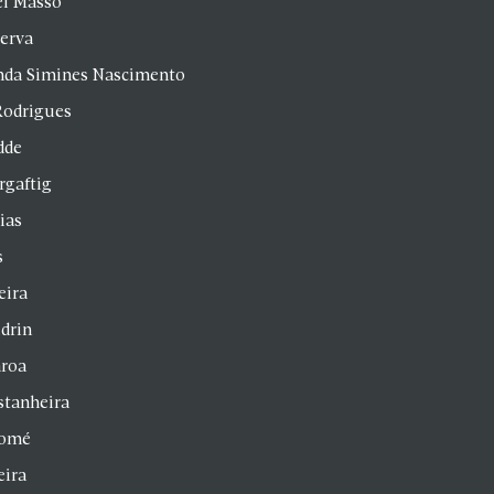
el Masso
Serva
anda Simines Nascimento
Rodrigues
dde
rgaftig
ias
s
eira
drin
aroa
stanheira
homé
eira