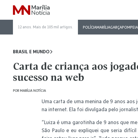
12 anos. Mais de 105 mil artigos.
POLÍCIA
MARÍLIA
GARÇA
POMPEIA
BRASIL E MUNDO
Carta de criança aos jogad
sucesso na web
POR
MARÍLIA NOTÍCIA
Uma carta de uma menina de 9 anos aos j
na internet. Ela foi divulgada pelo jornali
“Luiza é uma garotinha de 9 anos que me
São Paulo e eu expliquei que seria difíci