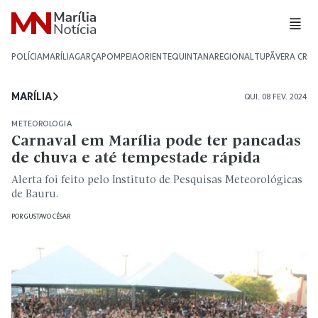
POLÍCIA
MARÍLIA
GARÇA
POMPEIA
ORIENTE
QUINTANA
REGIONAL
TUPÃ
VERA CRU
MARÍLIA
QUI. 08 FEV. 2024
METEOROLOGIA
Carnaval em Marília pode ter pancadas
de chuva e até tempestade rápida
Alerta foi feito pelo Instituto de Pesquisas Meteorológicas
de Bauru.
POR
GUSTAVO CÉSAR