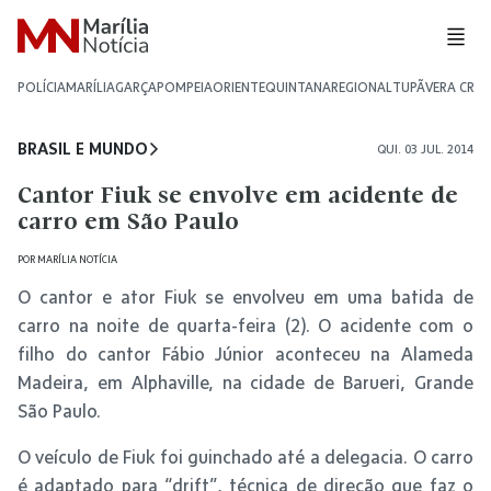
POLÍCIA
MARÍLIA
GARÇA
POMPEIA
ORIENTE
QUINTANA
REGIONAL
TUPÃ
VERA CRU
BRASIL E MUNDO
QUI. 03 JUL. 2014
Cantor Fiuk se envolve em acidente de
carro em São Paulo
POR
MARÍLIA NOTÍCIA
O cantor e ator Fiuk se envolveu em uma batida de
carro na noite de quarta-feira (2). O acidente com o
filho do cantor Fábio Júnior aconteceu na Alameda
Madeira, em Alphaville, na cidade de Barueri, Grande
São Paulo.
O veículo de Fiuk foi guinchado até a delegacia. O carro
é adaptado para “drift”, técnica de direção que faz o