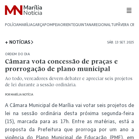
POLÍCIA
MARÍLIA
GARÇA
POMPEIA
ORIENTE
QUINTANA
REGIONAL
TUPÃ
VERA CRU
+ NOTÍCIAS
SÁB. 13 SET. 2025
ORDEM DO DIA
Câmara vota concessão de praças e
prorrogação de plano municipal
Ao todo, vereadores devem debater e apreciar seis projetos
de lei durante a sessão ordinária.
POR
MARÍLIA NOTÍCIA
A Câmara Municipal de Marília vai votar seis projetos de
lei na sessão ordinária desta próxima segunda-feira
(15), marcada para as 17h. Entre as matérias, está a
proposta da Prefeitura que prorroga por um ano a
vigência do Plano Municipal de Educação (PME), em