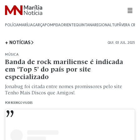
POLÍCIA
MARÍLIA
GARÇA
POMPEIA
ORIENTE
QUINTANA
REGIONAL
TUPÃ
VERA CRU
+ NOTÍCIAS
QUI. 03 JUL. 2025
MÚSICA
Banda de rock mariliense é indicada
em ‘Top 5’ do país por site
especializado
Jonabug foi citada entre nomes promissores pelo site
Tenho Mais Discos que Amigos!.
POR
RODRIGO VIUDES