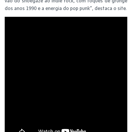
vão do shoegaze ao indie rock, com toques de grunge
dos anos 1990 e a energia do pop punk”, destaca o site.