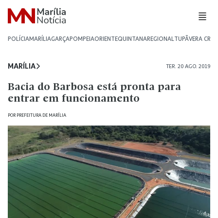
POLÍCIA
MARÍLIA
GARÇA
POMPEIA
ORIENTE
QUINTANA
REGIONAL
TUPÃ
VERA CRU
MARÍLIA
TER. 20 AGO. 2019
Bacia do Barbosa está pronta para
entrar em funcionamento
POR
PREFEITURA DE MARÍLIA