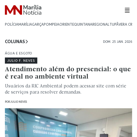
POLÍCIA
MARÍLIA
GARÇA
POMPEIA
ORIENTE
QUINTANA
REGIONAL
TUPÃ
VERA CRU
COLUNAS
DOM. 25 JAN. 2026
ÁGUA E ESGOTO
JULIO F. NEVES
Atendimento além do presencial: o que
é real no ambiente virtual
Usuários da RIC Ambiental podem acessar site com série
de serviços para resolver demandas.
POR
JULIO NEVES