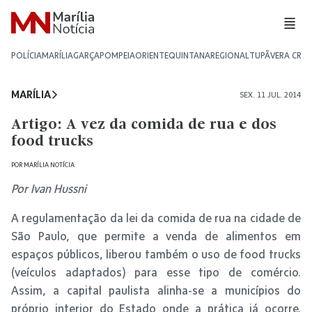
POLÍCIA
MARÍLIA
GARÇA
POMPEIA
ORIENTE
QUINTANA
REGIONAL
TUPÃ
VERA CRU
MARÍLIA
SEX. 11 JUL. 2014
Artigo: A vez da comida de rua e dos
food trucks
POR
MARÍLIA NOTÍCIA
Por Ivan Hussni
A regulamentação da lei da comida de rua na cidade de
São Paulo, que permite a venda de alimentos em
espaços públicos, liberou também o uso de food trucks
(veículos adaptados) para esse tipo de comércio.
Assim, a capital paulista alinha-se a municípios do
próprio interior do Estado onde a prática já ocorre.