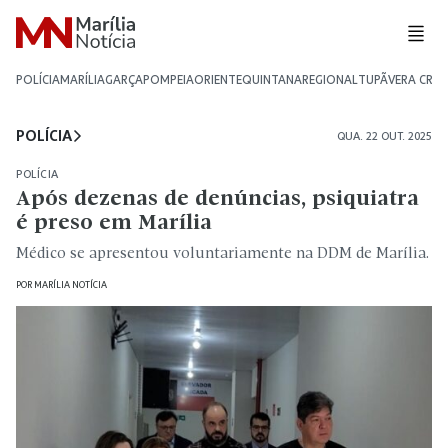
POLÍCIA
MARÍLIA
GARÇA
POMPEIA
ORIENTE
QUINTANA
REGIONAL
TUPÃ
VERA CRU
POLÍCIA
QUA. 22 OUT. 2025
POLÍCIA
Após dezenas de denúncias, psiquiatra
é preso em Marília
Médico se apresentou voluntariamente na DDM de Marília.
POR
MARÍLIA NOTÍCIA