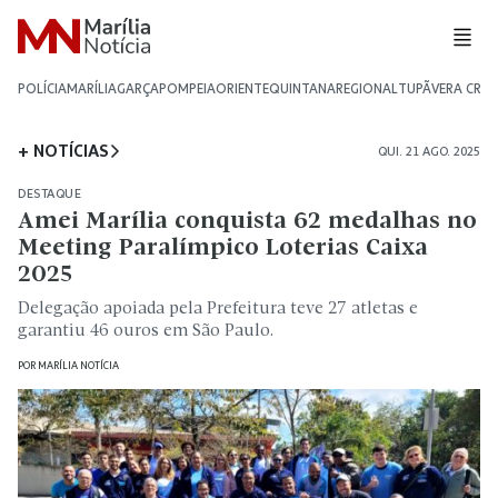
POLÍCIA
MARÍLIA
GARÇA
POMPEIA
ORIENTE
QUINTANA
REGIONAL
TUPÃ
VERA CRU
+ NOTÍCIAS
QUI. 21 AGO. 2025
DESTAQUE
Amei Marília conquista 62 medalhas no
Meeting Paralímpico Loterias Caixa
2025
Delegação apoiada pela Prefeitura teve 27 atletas e
garantiu 46 ouros em São Paulo.
POR
MARÍLIA NOTÍCIA