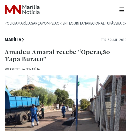
POLÍCIA
MARÍLIA
GARÇA
POMPEIA
ORIENTE
QUINTANA
REGIONAL
TUPÃ
VERA CRU
MARÍLIA
TER. 30 JUL. 2019
Amadeu Amaral recebe “Operação
Tapa Buraco”
POR
PREFEITURA DE MARÍLIA