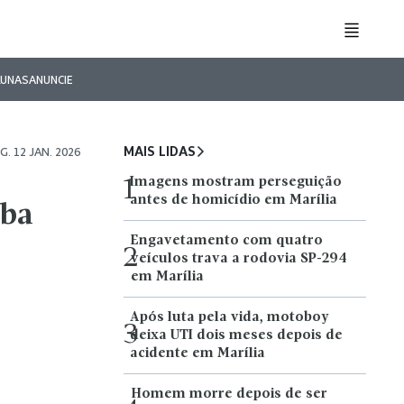
LUNAS
ANUNCIE
MAIS LIDAS
G. 12 JAN. 2026
Imagens mostram perseguição
1
antes de homicídio em Marília
aba
Engavetamento com quatro
2
veículos trava a rodovia SP-294
em Marília
Após luta pela vida, motoboy
3
deixa UTI dois meses depois de
acidente em Marília
Homem morre depois de ser