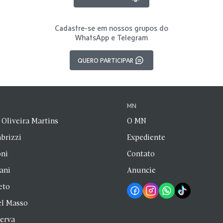
Cadastre-se em nossos grupos do
WhatsApp e Telegram
QUERO PARTICIPAR
N
MN
 Oliveira Martins
O MN
brizzi
Expediente
oni
Contato
zani
Anuncie
eto
el Masso
Serva