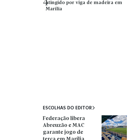
4
atingido por viga de madeira em
Marília
ESCOLHAS DO EDITOR
Federação libera
Abreuzão e MAC
garante jogo de
terça em Marília