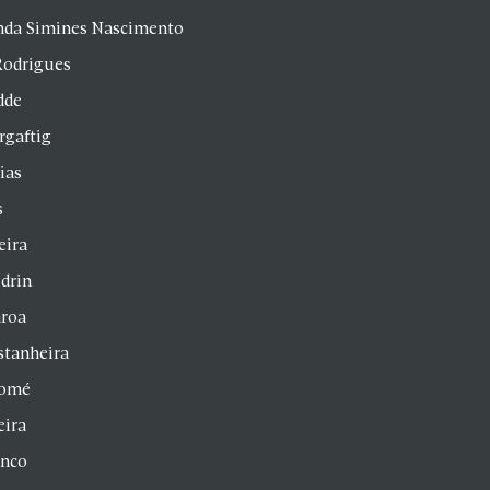
anda Simines Nascimento
Rodrigues
dde
rgaftig
ias
s
eira
drin
aroa
stanheira
homé
eira
anco