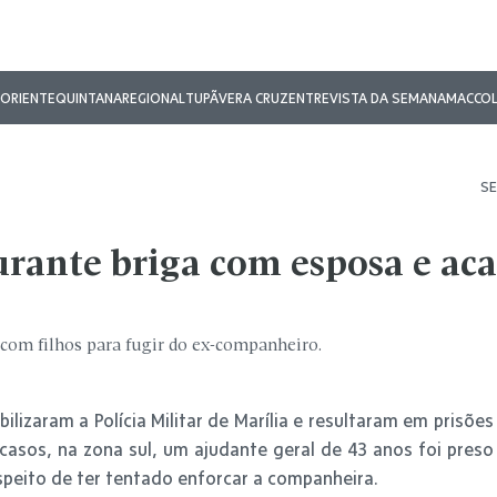
ORIENTE
QUINTANA
REGIONAL
TUPÃ
VERA CRUZ
ENTREVISTA DA SEMANA
MAC
CO
SE
urante briga com esposa e ac
com filhos para fugir do ex-companheiro.
lizaram a Polícia Militar de Marília e resultaram em prisões
asos, na zona sul, um ajudante geral de 43 anos foi preso
suspeito de ter tentado enforcar a companheira.