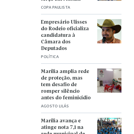
COPA PAULISTA
Empresário Ulisses
do Rodeio oficializa
candidatura à
Câmara dos
Deputados
POLÍTICA
Marília amplia rede
de proteção, mas
tem desafio de
romper silêncio
antes do feminicídio
AGOSTO LILÁS
Marília avança e
atinge nota 7,1 na