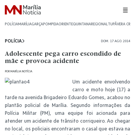
POLÍCIA
MARÍLIA
GARÇA
POMPEIA
ORIENTE
QUINTANA
REGIONAL
TUPÃ
VERA CRU
POLÍCIA
DOM. 17 AGO. 2014
Adolescente pega carro escondido de
mãe e provoca acidente
POR
MARÍLIA NOTÍCIA
Um acidente envolvendo
carro e moto hoje (17) a
tarde na avenida Brigadeiro Eduardo Gomes, acabou no
plantão policial de Marília. Segundo informações da
Polícia Militar (PM), uma equipe foi acionada para
atender um acidente de trânsito corriqueiro. Ao chegar
no local, os policiais encontraram o casal que estava na