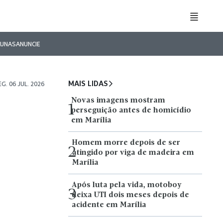
LUNAS
ANUNCIE
MAIS LIDAS
EG. 06 JUL. 2026
Novas imagens mostram
1
perseguição antes de homicídio
em Marília
Homem morre depois de ser
2
atingido por viga de madeira em
Marília
Após luta pela vida, motoboy
3
deixa UTI dois meses depois de
acidente em Marília