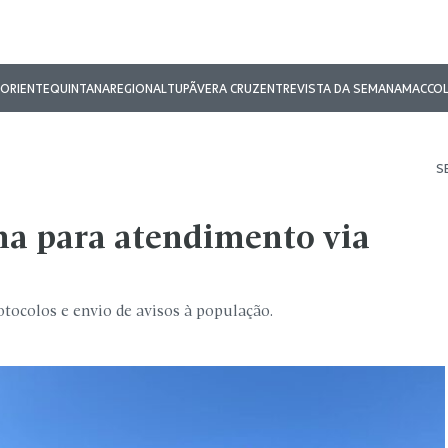
ORIENTE
QUINTANA
REGIONAL
TUPÃ
VERA CRUZ
ENTREVISTA DA SEMANA
MAC
CO
S
ma para atendimento via
tocolos e envio de avisos à população.