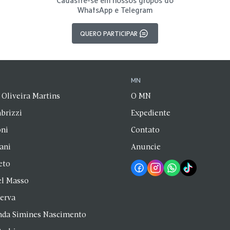
Cadastre-se em nossos grupos do
WhatsApp e Telegram
QUERO PARTICIPAR
N
MN
 Oliveira Martins
O MN
brizzi
Expediente
oni
Contato
zani
Anuncie
eto
el Masso
Serva
anda Simines Nascimento