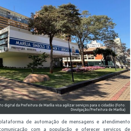
igital da Prefeitura de Marília visa agilizar serviços para o cidadão (Foto:
Divulgação/Prefeitura de Marília)
a plataforma de automação de mensagens e atendimento
 comunicação com a população e oferecer serviços de