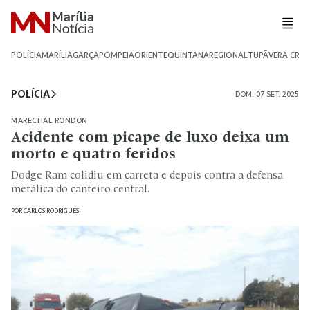
POLÍCIA
MARÍLIA
GARÇA
POMPEIA
ORIENTE
QUINTANA
REGIONAL
TUPÃ
VERA CRU
POLÍCIA
DOM. 07 SET. 2025
MARECHAL RONDON
Acidente com picape de luxo deixa um
morto e quatro feridos
Dodge Ram colidiu em carreta e depois contra a defensa
metálica do canteiro central.
POR
CARLOS RODRIGUES