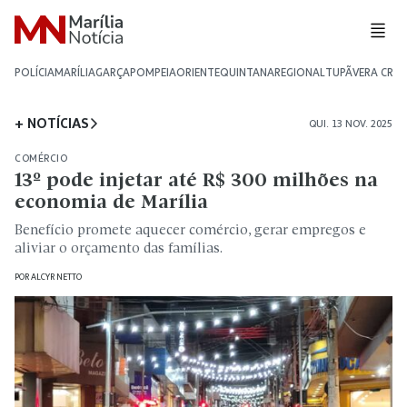
POLÍCIA
MARÍLIA
GARÇA
POMPEIA
ORIENTE
QUINTANA
REGIONAL
TUPÃ
VERA CRU
+ NOTÍCIAS
QUI. 13 NOV. 2025
COMÉRCIO
13º pode injetar até R$ 300 milhões na
economia de Marília
Benefício promete aquecer comércio, gerar empregos e
aliviar o orçamento das famílias.
POR
ALCYR NETTO