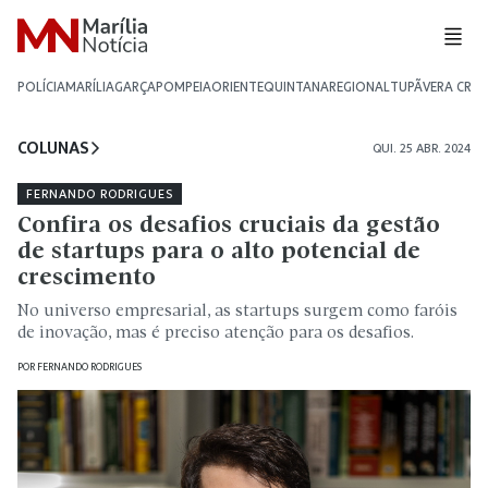
POLÍCIA
MARÍLIA
GARÇA
POMPEIA
ORIENTE
QUINTANA
REGIONAL
TUPÃ
VERA CRU
COLUNAS
QUI. 25 ABR. 2024
FERNANDO RODRIGUES
Confira os desafios cruciais da gestão
de startups para o alto potencial de
crescimento
No universo empresarial, as startups surgem como faróis
de inovação, mas é preciso atenção para os desafios.
POR
FERNANDO RODRIGUES